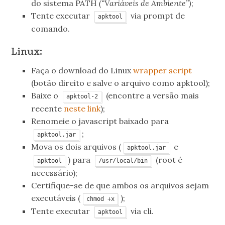
do sistema PATH
(“Variáveis de Ambiente”)
;
Tente executar
via prompt de
apktool
comando.
Linux:
Faça o download do Linux
wrapper script
(botão direito e salve o arquivo como apktool);
Baixe o
(encontre a versão mais
apktool-2
recente
neste link
);
Renomeie o javascript baixado para
;
apktool.jar
Mova os dois arquivos (
e
apktool.jar
) para
(root é
apktool
/usr/local/bin
necessário);
Certifique-se de que ambos os arquivos sejam
executáveis (
);
chmod +x
Tente executar
via cli.
apktool