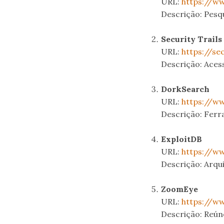
URL:
https://w
Descrição: Pesq
.
Security Trails
URL:
https://se
Descrição: Aces
.
DorkSearch
URL:
https://w
Descrição: Ferr
.
ExploitDB
URL:
https://ww
Descrição: Arqui
.
ZoomEye
URL:
https://w
Descrição: Reún