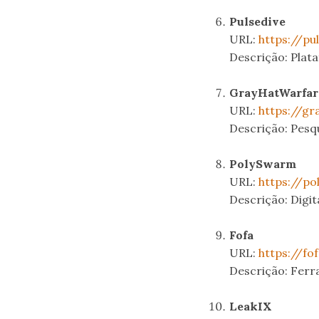
.
Pulsedive
URL:
https://pu
Descrição: Plata
.
GrayHatWarfar
URL:
https://gr
Descrição: Pesqu
.
PolySwarm
URL:
https://po
Descrição: Digi
.
Fofa
URL:
https://fof
Descrição: Ferra
.
LeakIX