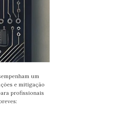
desempenham um
ações e mitigação
ara profissionais
breves: