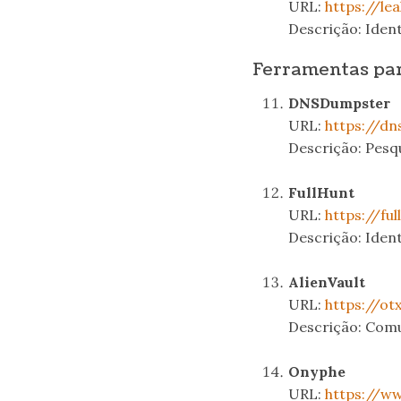
URL:
https://lea
Descrição: Ident
Ferramentas par
DNSDumpster
URL:
https://d
Descrição: Pes
.
FullHunt
URL:
https://ful
Descrição: Ident
.
AlienVault
URL:
https://ot
Descrição: Comu
.
Onyphe
URL:
https://ww