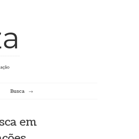
za
mação
Busca
usca em
ações