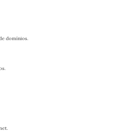
de domínios.
os.
net.