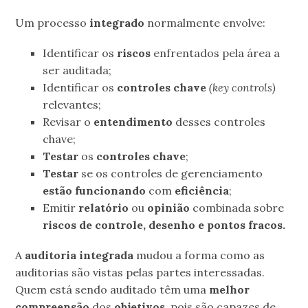
Um processo
integrado
normalmente envolve:
Identificar os
riscos
enfrentados pela área a
ser auditada;
Identificar os
controles chave
(key controls)
relevantes;
Revisar o
entendimento
desses controles
chave;
Testar
os
controles chave
;
Testar
se os controles de gerenciamento
estão funcionando
com
eficiência
;
Emitir
relatório
ou
opinião
combinada sobre
riscos de controle, desenho e pontos fracos.
A
auditoria integrada
mudou a forma como as
auditorias são vistas pelas partes interessadas.
Quem está sendo auditado têm uma
melhor
compreensão
dos
objetivos
, pois são capazes de