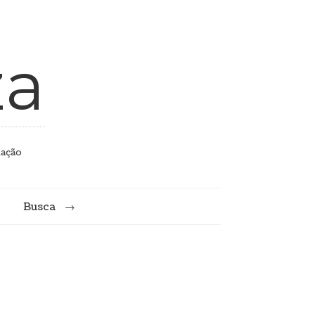
za
mação
Busca