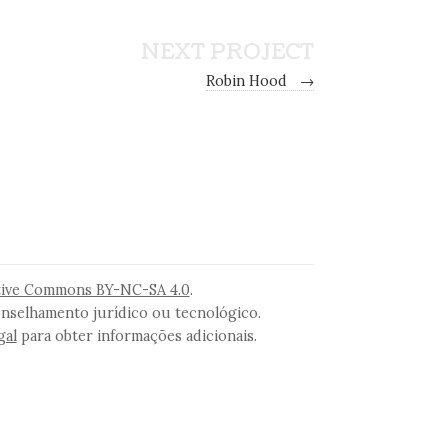
NEXT PROJECT
Robin Hood
→
tive Commons BY-NC-SA 4.0
.
onselhamento jurídico ou tecnológico.
gal
para obter informações adicionais.