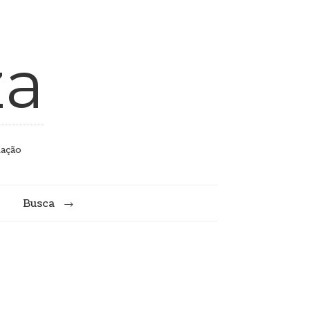
za
mação
Busca