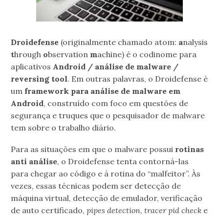
Droidefense
(originalmente chamado atom:
a
nalysis
t
hrough
o
bservation
m
achine) é o codinome para
aplicativos
Android / análise de malware /
reversing tool
. Em outras palavras, o Droidefense é
um
framework para análise de malware em
Android
, construído com foco em questões de
segurança e truques que o pesquisador de malware
tem sobre o trabalho diário.
Para as situações em que o malware possui
rotinas
anti análise
, o Droidefense tenta contorná-las
para chegar ao código e à rotina do “malfeitor”. Às
vezes, essas técnicas podem ser detecção de
máquina virtual, detecção de emulador, verificação
de auto certificado,
pipes detection
,
tracer pid check
e