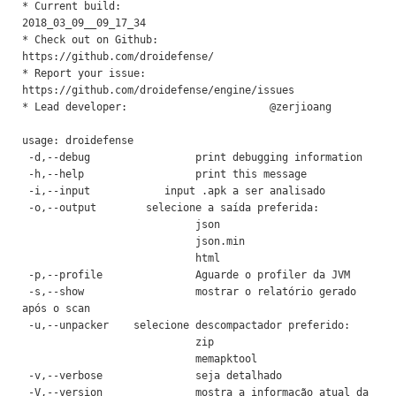
* Current build: 			
2018_03_09__09_17_34

* Check out on Github: 			
https://github.com/droidefense/

* Report your issue: 			
https://github.com/droidefense/engine/issues

* Lead developer: 			@zerjioang

usage: droidefense

 -d,--debug                 print debugging information

 -h,--help                  print this message

 -i,--input 
           input .apk a ser analisado

 -o,--output 
       selecione a saída preferida:

                            json

                            json.min

                            html

 -p,--profile               Aguarde o profiler da JVM

 -s,--show                  mostrar o relatório gerado 
após o scan

 -u,--unpacker 
   selecione descompactador preferido:

                            zip

                            memapktool

 -v,--verbose               seja detalhado

 -V,--version               mostra a informação atual da 