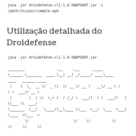
java -jar droidefense-cli-1.0-SNAPSHOT.jar -i 
Utilização detalhada do
Droidefense
java -jar droidefense-cli-1.0-SNAPSHOT.jar

________               .__    .___      _____                            

\______ \_______  ____ |__| __| _/_____/ ____\____   
____   ______ ____  

 |    |  \_  __ \/  _ \|  |/ __ |/ __ \   __\/ __ \ /    
\ /  ___// __ \ 

 |    `   \  | \(  <_> )  / /_/ \  ___/|  | \  ___/|   |  
\\___ \\  ___/ 

/_______  /__|   \____/|__\____ |\___  >__|  \___  >___|  
/____  >\___  >

        \/                     \/    \/          \/     
\/     \/     \/ 
